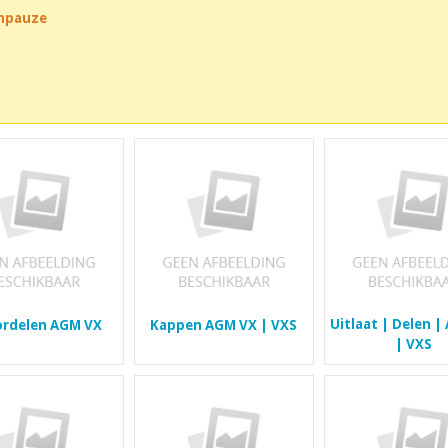
chpauze
Uitlaat | Delen 
rdelen AGM VX
Kappen AGM VX | VXS
| VXS