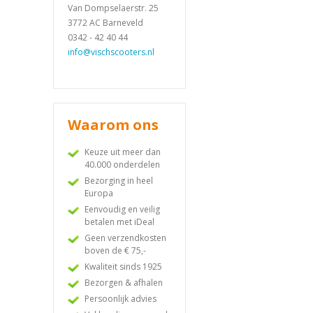
Van Dompselaerstr. 25
3772 AC Barneveld
0342 - 42 40 44
info@vischscooters.nl
Waarom ons
Keuze uit meer dan
40.000 onderdelen
Bezorging in heel
Europa
Eenvoudig en veilig
betalen met iDeal
Geen verzendkosten
boven de € 75,-
Kwaliteit sinds 1925
Bezorgen & afhalen
Persoonlijk advies