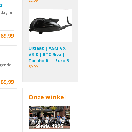
22,99
 3
 dag in
69,99
Uitlaat | AGM VX |
VX S | BTC Riva |
Turbho RL | Euro 3
lgende
69,99
69,99
Onze winkel