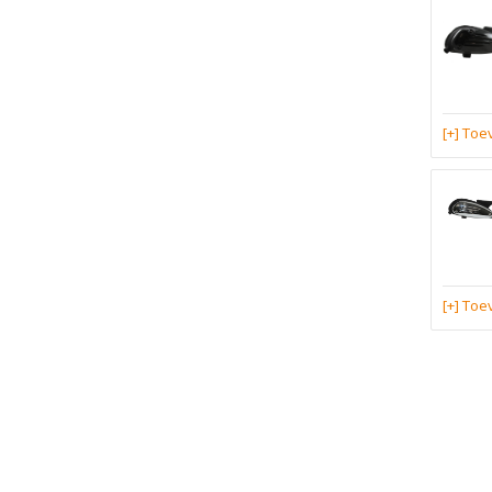
[+] To
[+] To