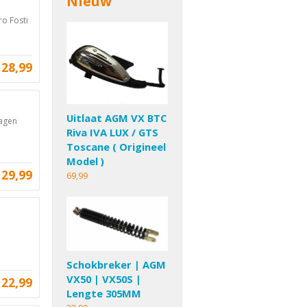
Nieuw
ro Fosti
28,99
Uitlaat AGM VX BTC
dagen
Riva IVA LUX / GTS
Toscane ( Origineel
Model )
29,99
69,99
Schokbreker | AGM
VX50 | VX50S |
22,99
Lengte 305MM