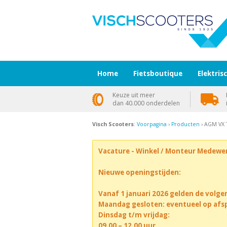
Home
Fietsboutique
Elektris
Keuze uit meer
dan 40.000 onderdelen
Visch Scooters
:
Voorpagina
›
Producten
› AGM VX 
Vacature - Winkel / Monteur Medewe
Nieuwe openingstijden:
Vanaf 1 januari 2026 gelden de volge
Maandag gesloten: eventueel op afs
Dinsdag t/m vrijdag:
09.00 – 12.00 uur