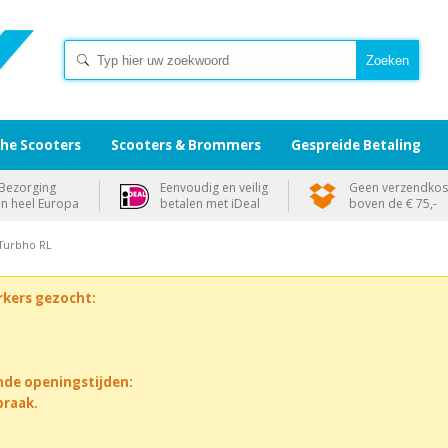
che Scooters
Scooters & Brommers
Gespreide Betaling
Bezorging
Eenvoudig en veilig
Geen verzendkos
in heel Europa
betalen met iDeal
boven de € 75,-
Turbho RL
rkers gezocht:
nde openingstijden:
praak.