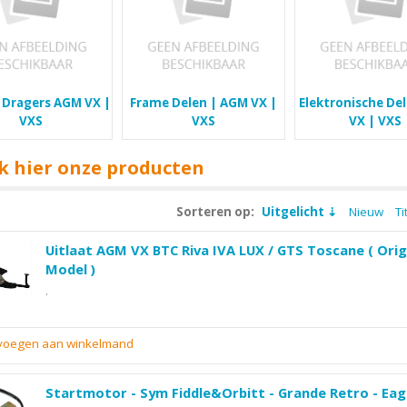
 Dragers AGM VX |
Frame Delen | AGM VX |
Elektronische De
VXS
VXS
VX | VXS
k hier onze producten
Sorteren op:
Uitgelicht
Nieuw
Ti
Uitlaat AGM VX BTC Riva IVA LUX / GTS Toscane ( Orig
Model )
.
evoegen aan winkelmand
Startmotor - Sym Fiddle&Orbitt - Grande Retro - Eag