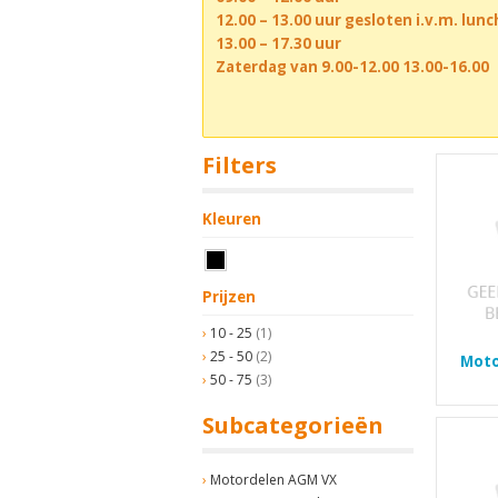
12.00 – 13.00 uur gesloten i.v.m. lun
13.00 – 17.30 uur
Zaterdag van 9.00-12.00 13.00-16.00
Filters
Kleuren
Prijzen
10 - 25
(1)
25 - 50
(2)
Moto
50 - 75
(3)
Subcategorieën
Motordelen AGM VX