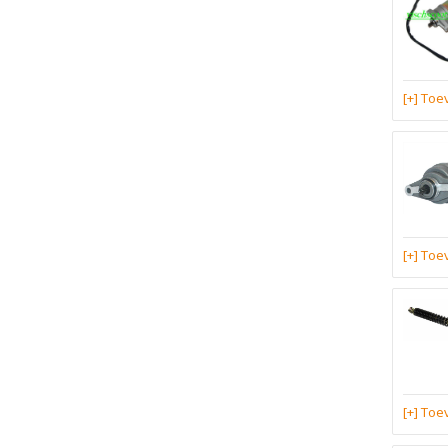
[+] To
[+] To
[+] To