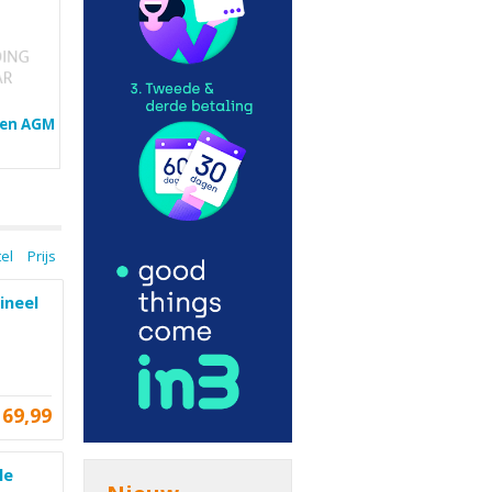
len AGM
tel
Prijs
ineel
69,99
le