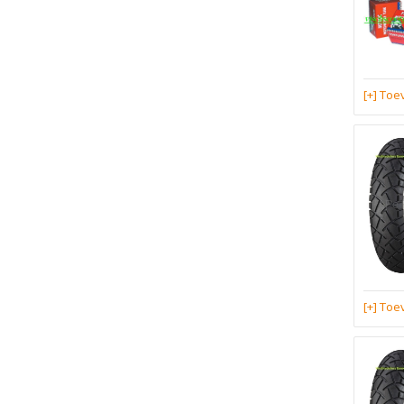
[+] To
[+] To