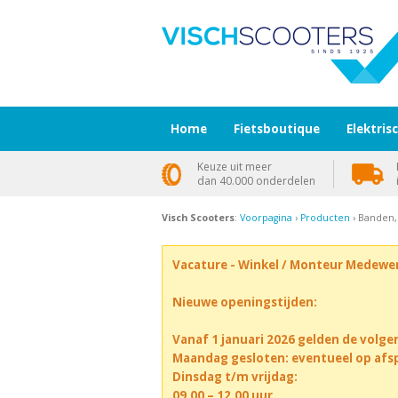
Home
Fietsboutique
Elektris
Keuze uit meer
dan 40.000 onderdelen
Visch Scooters
:
Voorpagina
›
Producten
› Banden,
Vacature - Winkel / Monteur Medewe
Nieuwe openingstijden:
Vanaf 1 januari 2026 gelden de volge
Maandag gesloten: eventueel op afs
Dinsdag t/m vrijdag:
09.00 – 12.00 uur