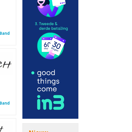
 Band
 Band