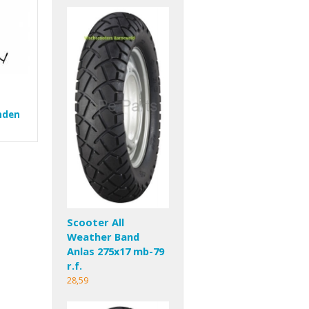
nden
Scooter All
Weather Band
Anlas 275x17 mb-79
r.f.
28,59