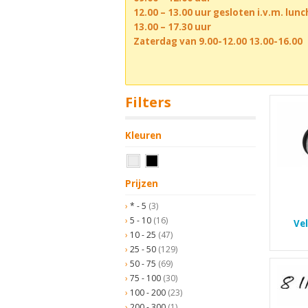
12.00 – 13.00 uur gesloten i.v.m. lun
13.00 – 17.30 uur
Zaterdag van 9.00-12.00 13.00-16.00
Filters
Kleuren
Prijzen
* - 5
(3)
5 - 10
(16)
Ve
10 - 25
(47)
25 - 50
(129)
50 - 75
(69)
75 - 100
(30)
100 - 200
(23)
200 - 300
(1)