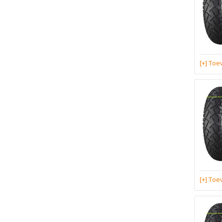
[+] To
[+] To