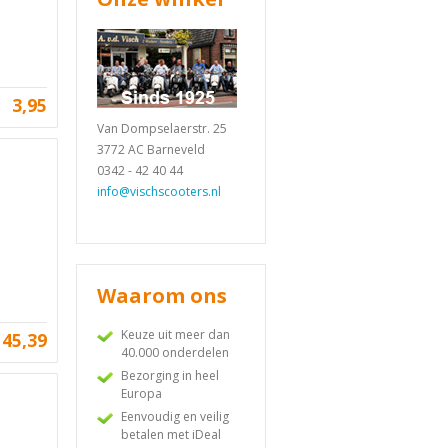
3,95
Van Dompselaerstr. 25
3772 AC Barneveld
0342 - 42 40 44
info@vischscooters.nl
Waarom ons
Keuze uit meer dan
45,39
40.000 onderdelen
Bezorging in heel
Europa
Eenvoudig en veilig
betalen met iDeal