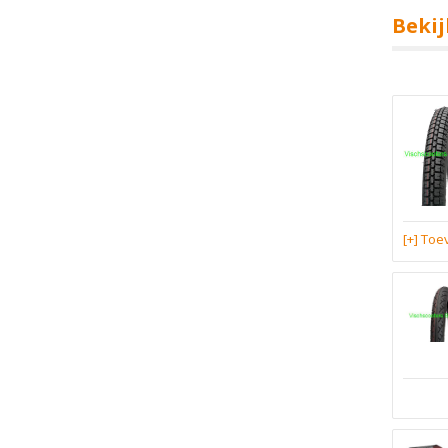
Bekij
[+] To