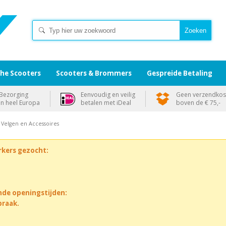
che Scooters
Scooters & Brommers
Gespreide Betaling
Bezorging
Eenvoudig en veilig
Geen verzendkos
in heel Europa
betalen met iDeal
boven de € 75,-
 Velgen en Accessoires
rkers gezocht:
nde openingstijden:
praak.