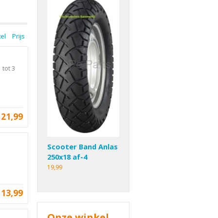
tel
Prijs
 tot 3
21,99
Scooter Band Anlas
250x18 af-4
19,99
13,99
Onze winkel