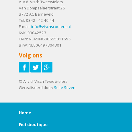
A. v.d. Visch Tweewielers
Van Dompselaerstraat 25
3772 AC
Barneveld
Tel:
0342 - 42 40 44
E-mail:
info@vischscooters.nl
KvK: 09042523
IBAN: NL45INGB0655011595
BTW: NL806497804B01
Volg ons
© A. v.d. Visch Tweewielers
Gerealiseerd door:
Suite Seven
Home
Fietsboutique