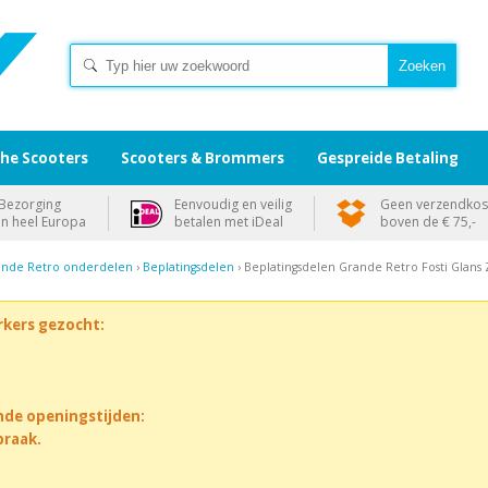
che Scooters
Scooters & Brommers
Gespreide Betaling
Bezorging
Eenvoudig en veilig
Geen verzendkos
in heel Europa
betalen met iDeal
boven de € 75,-
rande Retro onderdelen
›
Beplatingsdelen
› Beplatingsdelen Grande Retro Fosti Glans 
rkers gezocht:
nde openingstijden:
praak.