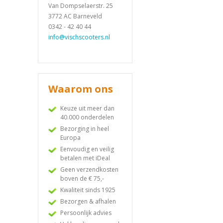
Van Dompselaerstr. 25
3772 AC Barneveld
0342 - 42 40 44
info@vischscooters.nl
Waarom ons
Keuze uit meer dan
40.000 onderdelen
Bezorging in heel
Europa
Eenvoudig en veilig
betalen met iDeal
Geen verzendkosten
boven de € 75,-
Kwaliteit sinds 1925
Bezorgen & afhalen
Persoonlijk advies