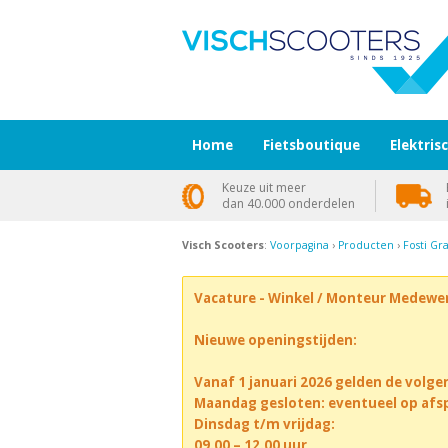
Home
Fietsboutique
Elektris
Keuze uit meer
dan 40.000 onderdelen
Visch Scooters
:
Voorpagina
›
Producten
›
Fosti G
Vacature - Winkel / Monteur Medewe
Nieuwe openingstijden:
Vanaf 1 januari 2026 gelden de volge
Maandag gesloten: eventueel op afs
Dinsdag t/m vrijdag:
09.00 – 12.00 uur