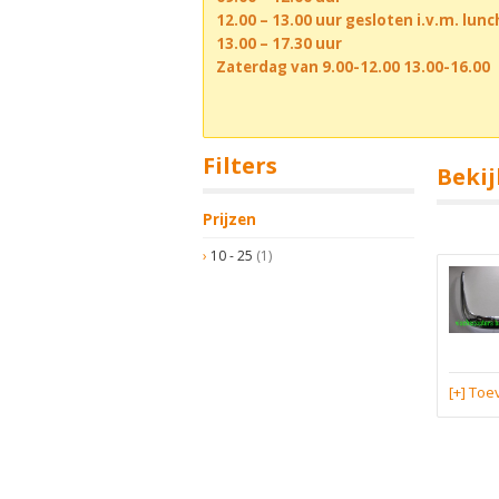
12.00 – 13.00 uur gesloten i.v.m. lun
13.00 – 17.30 uur
Zaterdag van 9.00-12.00 13.00-16.00
Filters
Bekij
Prijzen
10 - 25
(1)
[+] To