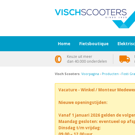
Home
Fietsboutique
Elektris
Keuze uit meer
dan 40.000 onderdelen
Visch Scooters
:
Voorpagina
›
Producten
›
Fosti G
Vacature - Winkel / Monteur Medewe
Nieuwe openingstijden:
Vanaf 1 januari 2026 gelden de volge
Maandag gesloten: eventueel op afs
Dinsdag t/m vrijdag:
09.00 – 12.00 uur