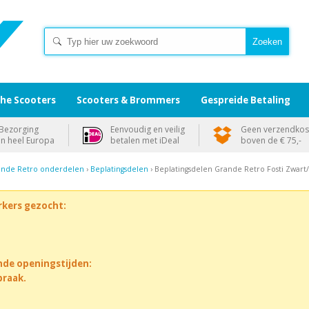
che Scooters
Scooters & Brommers
Gespreide Betaling
Bezorging
Eenvoudig en veilig
Geen verzendkos
in heel Europa
betalen met iDeal
boven de € 75,-
rande Retro onderdelen
›
Beplatingsdelen
› Beplatingsdelen Grande Retro Fosti Zwart
rkers gezocht:
nde openingstijden:
praak.