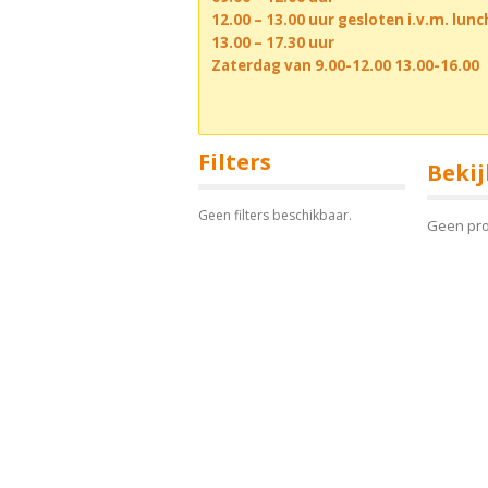
12.00 – 13.00 uur gesloten i.v.m. lun
13.00 – 17.30 uur
Zaterdag van 9.00-12.00 13.00-16.00
Filters
Bekij
Geen filters beschikbaar.
Geen pr