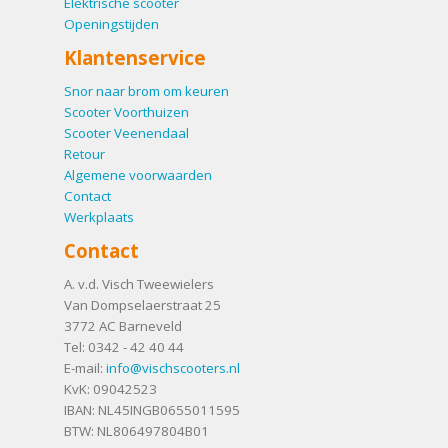
Elektrische scooter
Openingstijden
Klantenservice
Snor naar brom om keuren
Scooter Voorthuizen
Scooter Veenendaal
Retour
Algemene voorwaarden
Contact
Werkplaats
Contact
A. v.d. Visch Tweewielers
Van Dompselaerstraat 25
3772 AC
Barneveld
Tel:
0342 - 42 40 44
E-mail:
info@vischscooters.nl
KvK: 09042523
IBAN: NL45INGB0655011595
BTW: NL806497804B01