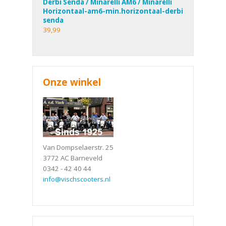
Derbi Senda / Minarelli AM6 / Minarelli
Horizontaal-am6-min.horizontaal-derbi
senda
39,99
Onze winkel
Van Dompselaerstr. 25
3772 AC Barneveld
0342 - 42 40 44
info@vischscooters.nl