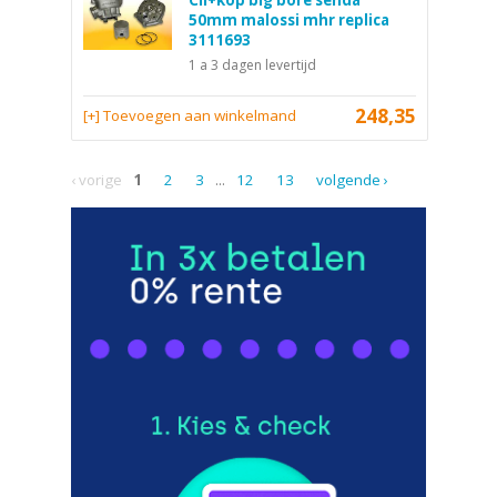
Cil+kop big bore senda
50mm malossi mhr replica
3111693
1 a 3 dagen levertijd
248,35
[+] Toevoegen aan winkelmand
‹ vorige
1
2
3
...
12
13
volgende ›