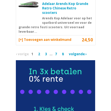
Adelaar Arends Kop Grande
Retro Chinese Retro
scooters
Arends Kop Adelaar voor op het
spatbord universeel en voor de
grande retro fosti scooters. Uit voorraad
leverbaar...
24,50
[+] Toevoegen aan winkelmand
‹ vorige
1
2
3
...
7
8
volgende ›