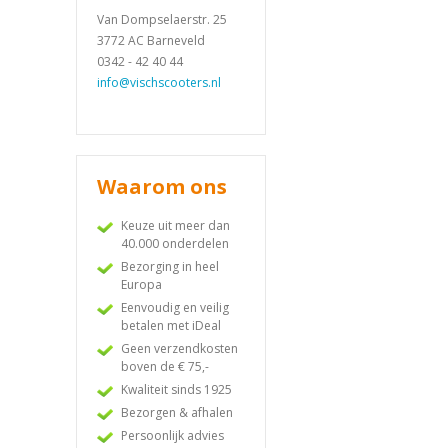
Van Dompselaerstr. 25
3772 AC Barneveld
0342 - 42 40 44
info@vischscooters.nl
Waarom ons
Keuze uit meer dan
40.000 onderdelen
Bezorging in heel
Europa
Eenvoudig en veilig
betalen met iDeal
Geen verzendkosten
boven de € 75,-
Kwaliteit sinds 1925
Bezorgen & afhalen
Persoonlijk advies