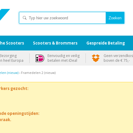
che Scooters
Scooters & Brommers
Gespreide Betaling
Bezorging
Eenvoudig en veilig
Geen verzendkos
in heel Europa
betalen met iDeal
boven de € 75,-
len (nieuw)
› Framedelen 2 (nieuw)
rkers gezocht:
nde openingstijden:
praak.