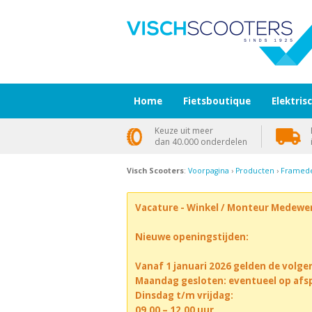
Home
Fietsboutique
Elektris
Keuze uit meer
dan 40.000 onderdelen
Visch Scooters
:
Voorpagina
›
Producten
›
Framede
Vacature - Winkel / Monteur Medewe
Nieuwe openingstijden:
Vanaf 1 januari 2026 gelden de volge
Maandag gesloten: eventueel op afs
Dinsdag t/m vrijdag:
09.00 – 12.00 uur