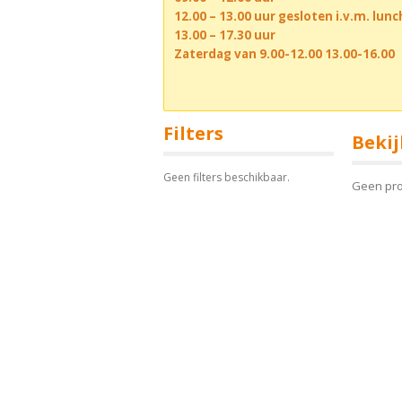
12.00 – 13.00 uur gesloten i.v.m. lun
13.00 – 17.30 uur
Zaterdag van 9.00-12.00 13.00-16.00
Filters
Bekij
Geen filters beschikbaar.
Geen pr