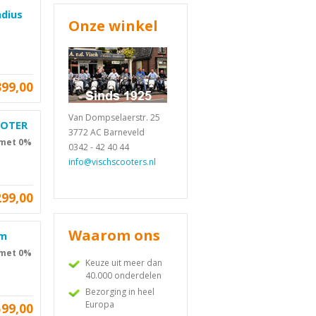
adius
Onze winkel
399,00
Van Dompselaerstr. 25
OOTER
3772 AC Barneveld
 met 0%
0342 - 42 40 44
info@vischscooters.nl
299,00
Waarom ons
km
 met 0%
Keuze uit meer dan
40.000 onderdelen
Bezorging in heel
Europa
599,00