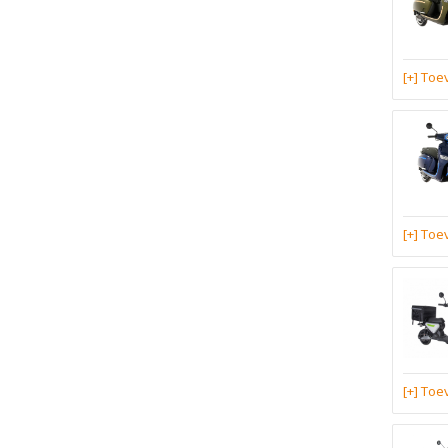
[+] To
[+] To
[+] To