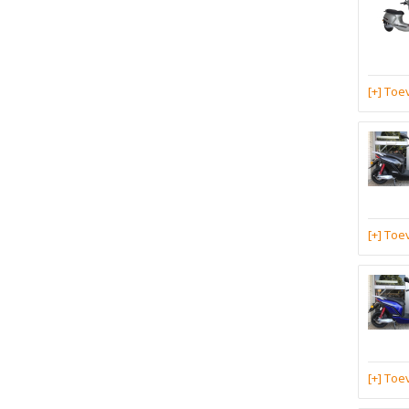
[+] To
[+] To
[+] To