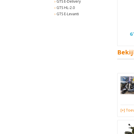
GTS E-Delivery
GTS HL-2.0
GTS E-Levanti
G
Bekij
[+] To