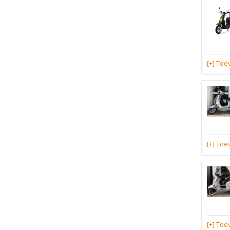
[+] To
[+] To
[+] To