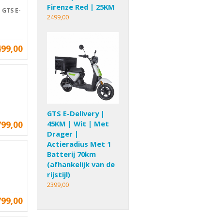
Firenze Red | 25KM
 GTS E-
2499,00
499,00
GTS E-Delivery |
799,00
45KM | Wit | Met
Drager |
Actieradius Met 1
Batterij 70km
(afhankelijk van de
rijstijl)
2399,00
799,00