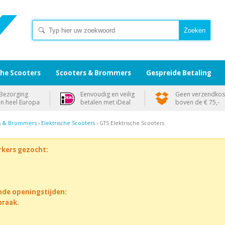
che Scooters
Scooters & Brommers
Gespreide Betaling
Bezorging
Eenvoudig en veilig
Geen verzendkos
in heel Europa
betalen met iDeal
boven de € 75,-
s & Brommers
›
Elektrische Scooters
› GTS Elektrische Scooters
rkers gezocht:
nde openingstijden:
praak.