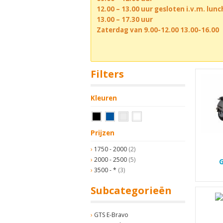
12.00 – 13.00 uur gesloten i.v.m. lun
13.00 – 17.30 uur
Zaterdag van 9.00-12.00 13.00-16.00
Filters
Kleuren
Prijzen
1750 - 2000
(2)
2000 - 2500
(5)
G
3500 - *
(3)
Subcategorieën
GTS E-Bravo