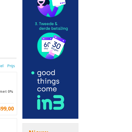
tel
Prijs
 met 0%
499,00