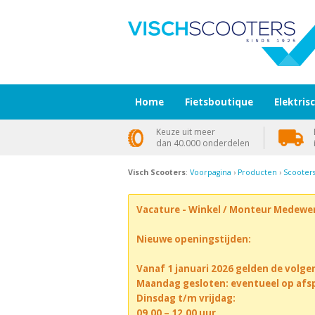
Home
Fietsboutique
Elektris
Keuze uit meer
dan 40.000 onderdelen
Visch Scooters
:
Voorpagina
›
Producten
›
Scooter
Vacature - Winkel / Monteur Medewe
Nieuwe openingstijden:
Vanaf 1 januari 2026 gelden de volge
Maandag gesloten: eventueel op afs
Dinsdag t/m vrijdag:
09.00 – 12.00 uur