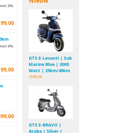
Nieuw
 met 0%
599,00
45km
 met 0%
GTS E-Levanti | Sub
Marine Blue | 3000
599,00
Watt | 25km/45km
3599,00
us
399,00
GTS E-BRAVO |
Aruba | Silver /