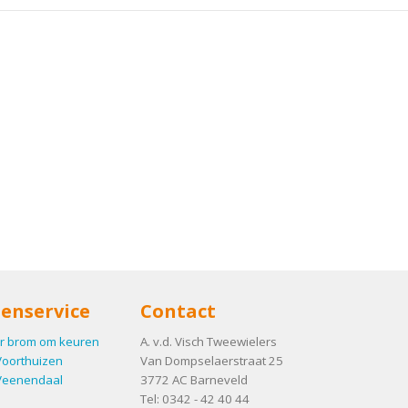
enservice
Contact
r brom om keuren
A. v.d. Visch Tweewielers
Voorthuizen
Van Dompselaerstraat 25
Veenendaal
3772 AC
Barneveld
Tel:
0342 - 42 40 44