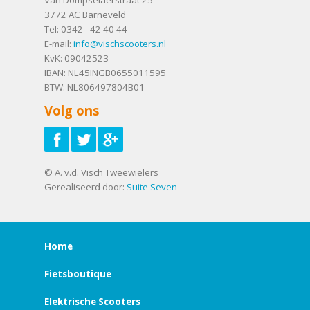
3772 AC
Barneveld
Tel:
0342 - 42 40 44
E-mail:
info@vischscooters.nl
KvK: 09042523
IBAN: NL45INGB0655011595
BTW: NL806497804B01
Volg ons
© A. v.d. Visch Tweewielers
Gerealiseerd door:
Suite Seven
Home
Fietsboutique
Elektrische Scooters