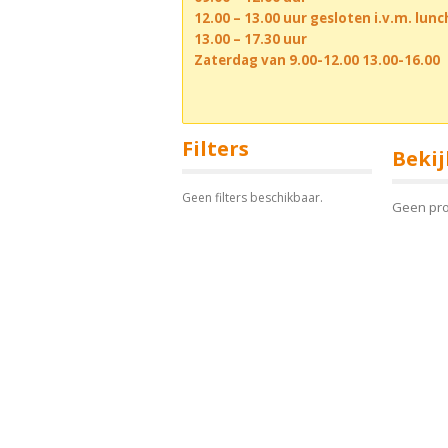
12.00 – 13.00 uur gesloten i.v.m. lun
13.00 – 17.30 uur
Zaterdag van 9.00-12.00 13.00-16.00
Filters
Bekij
Geen filters beschikbaar.
Geen pr