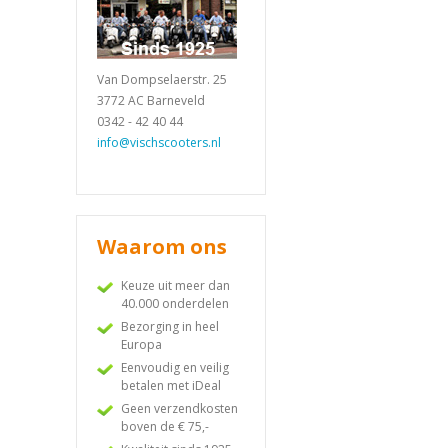
Van Dompselaerstr. 25
3772 AC Barneveld
0342 - 42 40 44
info@vischscooters.nl
Waarom ons
Keuze uit meer dan
40.000 onderdelen
Bezorging in heel
Europa
Eenvoudig en veilig
betalen met iDeal
Geen verzendkosten
boven de € 75,-