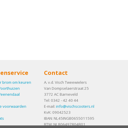
enservice
Contact
r brom om keuren
A. v.d. Visch Tweewielers
Voorthuizen
Van Dompselaerstraat 25
Veenendaal
3772 AC
Barneveld
Tel:
0342 - 42 40 44
e voorwaarden
E-mail:
info@vischscooters.nl
KvK: 09042523
ts
IBAN: NL45INGB0655011595
BTW: NL806497804B01