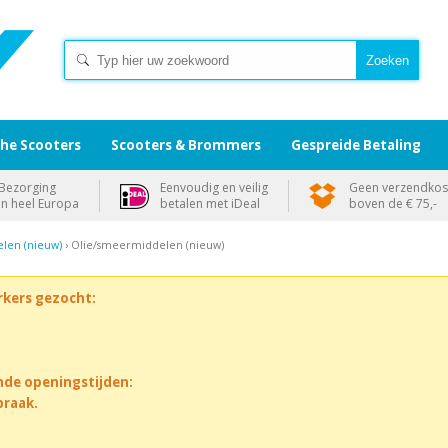
che Scooters
Scooters & Brommers
Gespreide Betaling
Bezorging
Eenvoudig en veilig
Geen verzendkos
in heel Europa
betalen met iDeal
boven de € 75,-
len (nieuw)
› Olie/smeermiddelen (nieuw)
rkers gezocht:
nde openingstijden:
praak.