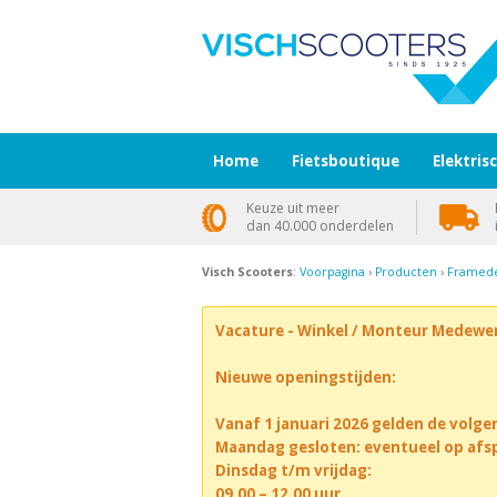
Home
Fietsboutique
Elektris
Keuze uit meer
dan 40.000 onderdelen
Visch Scooters
:
Voorpagina
›
Producten
›
Framede
Vacature - Winkel / Monteur Medewe
Nieuwe openingstijden:
Vanaf 1 januari 2026 gelden de volge
Maandag gesloten: eventueel op afs
Dinsdag t/m vrijdag:
09.00 – 12.00 uur