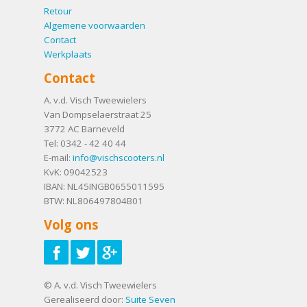
Retour
Algemene voorwaarden
Contact
Werkplaats
Contact
A. v.d. Visch Tweewielers
Van Dompselaerstraat 25
3772 AC
Barneveld
Tel:
0342 - 42 40 44
E-mail:
info@vischscooters.nl
KvK: 09042523
IBAN: NL45INGB0655011595
BTW: NL806497804B01
Volg ons
© A. v.d. Visch Tweewielers
Gerealiseerd door:
Suite Seven