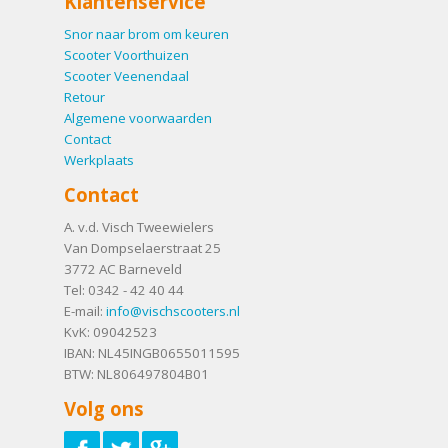
Klantenservice
Snor naar brom om keuren
Scooter Voorthuizen
Scooter Veenendaal
Retour
Algemene voorwaarden
Contact
Werkplaats
Contact
A. v.d. Visch Tweewielers
Van Dompselaerstraat 25
3772 AC
Barneveld
Tel:
0342 - 42 40 44
E-mail:
info@vischscooters.nl
KvK: 09042523
IBAN: NL45INGB0655011595
BTW: NL806497804B01
Volg ons