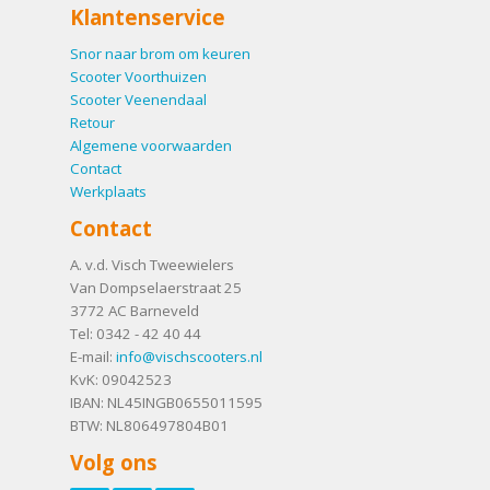
Klantenservice
Snor naar brom om keuren
Scooter Voorthuizen
Scooter Veenendaal
Retour
Algemene voorwaarden
Contact
Werkplaats
Contact
A. v.d. Visch Tweewielers
Van Dompselaerstraat 25
3772 AC
Barneveld
Tel:
0342 - 42 40 44
E-mail:
info@vischscooters.nl
KvK: 09042523
IBAN: NL45INGB0655011595
BTW: NL806497804B01
Volg ons