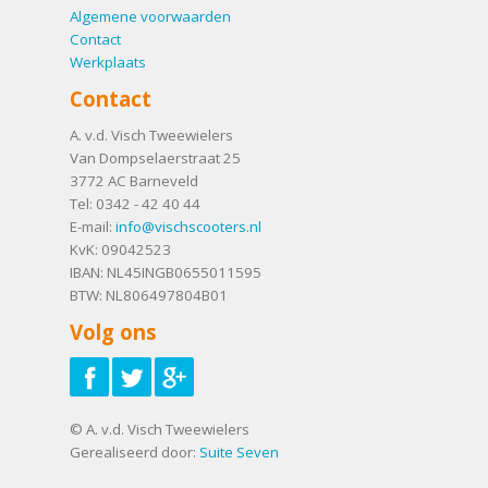
Algemene voorwaarden
Contact
Werkplaats
Contact
A. v.d. Visch Tweewielers
Van Dompselaerstraat 25
3772 AC
Barneveld
Tel:
0342 - 42 40 44
E-mail:
info@vischscooters.nl
KvK: 09042523
IBAN: NL45INGB0655011595
BTW: NL806497804B01
Volg ons
© A. v.d. Visch Tweewielers
Gerealiseerd door:
Suite Seven