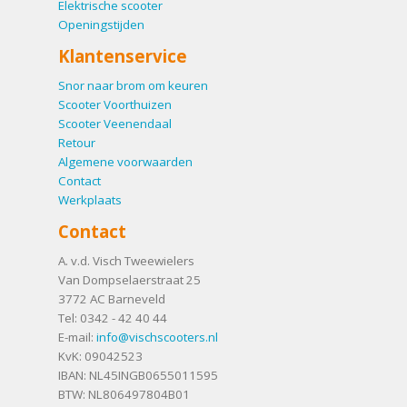
Elektrische scooter
Openingstijden
Klantenservice
Snor naar brom om keuren
Scooter Voorthuizen
Scooter Veenendaal
Retour
Algemene voorwaarden
Contact
Werkplaats
Contact
A. v.d. Visch Tweewielers
Van Dompselaerstraat 25
3772 AC
Barneveld
Tel:
0342 - 42 40 44
E-mail:
info@vischscooters.nl
KvK: 09042523
IBAN: NL45INGB0655011595
BTW: NL806497804B01