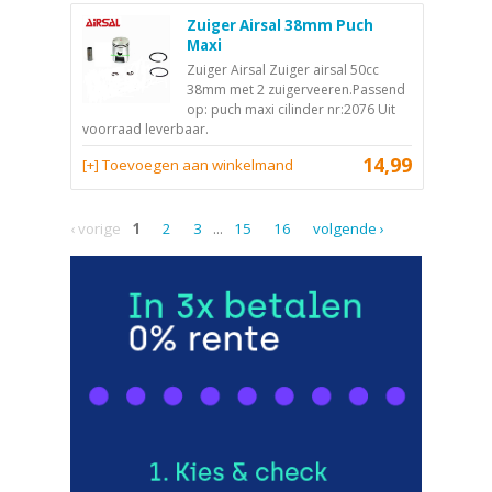
Zuiger Airsal 38mm Puch
Maxi
Zuiger Airsal Zuiger airsal 50cc
38mm met 2 zuigerveeren.Passend
op: puch maxi cilinder nr:2076 Uit
voorraad leverbaar.
14,99
[+] Toevoegen aan winkelmand
‹ vorige
1
2
3
...
15
16
volgende ›