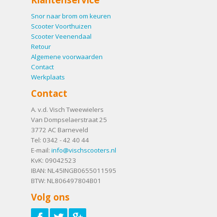
Snor naar brom om keuren
Scooter Voorthuizen
Scooter Veenendaal
Retour
Algemene voorwaarden
Contact
Werkplaats
Contact
A. v.d. Visch Tweewielers
Van Dompselaerstraat 25
3772 AC
Barneveld
Tel:
0342 - 42 40 44
E-mail:
info@vischscooters.nl
KvK: 09042523
IBAN: NL45INGB0655011595
BTW: NL806497804B01
Volg ons