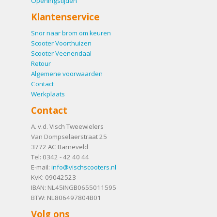
Openingstijden
Klantenservice
Snor naar brom om keuren
Scooter Voorthuizen
Scooter Veenendaal
Retour
Algemene voorwaarden
Contact
Werkplaats
Contact
A. v.d. Visch Tweewielers
Van Dompselaerstraat 25
3772 AC
Barneveld
Tel:
0342 - 42 40 44
E-mail:
info@vischscooters.nl
KvK: 09042523
IBAN: NL45INGB0655011595
BTW: NL806497804B01
Volg ons