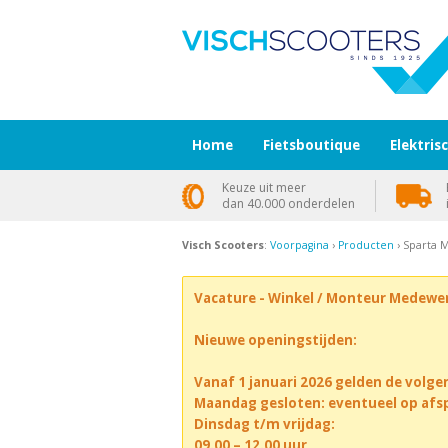
Home
Fietsboutique
Elektris
Keuze uit meer
dan 40.000 onderdelen
Visch Scooters
:
Voorpagina
›
Producten
› Sparta 
Vacature - Winkel / Monteur Medewe
Nieuwe openingstijden:
Vanaf 1 januari 2026 gelden de volge
Maandag gesloten: eventueel op afs
Dinsdag t/m vrijdag:
09.00 – 12.00 uur