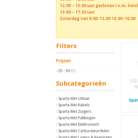
12.00 – 13.00 uur gesloten i.v.m. lun
13.00 – 17.30 uur
Zaterdag van 9.00-12.00 13.00-16.00
Filters
Prijzen
25 - 50
(1)
Subcategorieën
Sparta Met Uitlaat
Spar
Sparta Met Kabels
Sparta Met Zuigers
Sparta Met Pakkingen
Sparta Met Elektronisch
Sparta Met Carburateurdelen
Sparta Met Lagers & Keeringen