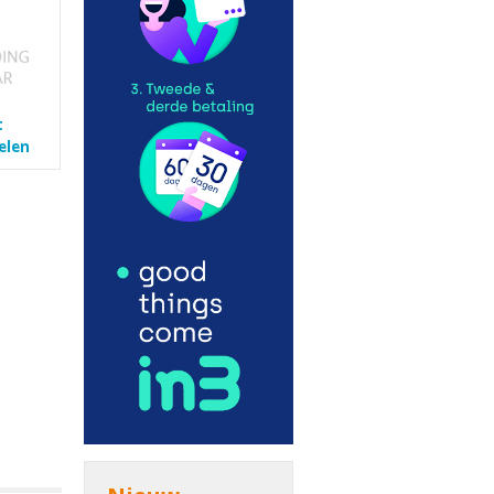
t
elen