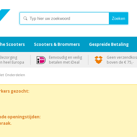
che Scooters
Scooters & Brommers
Gespreide Betaling
Bezorging
Eenvoudig en veilig
Geen verzendkos
in heel Europa
betalen met iDeal
boven de € 75,-
Met Onderdelen
rkers gezocht:
nde openingstijden:
praak.