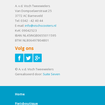
A. v.d. Visch Tweewielers
Van Dompselaerstraat 25
3772 AC
Barneveld
Tel:
0342 - 42 40 44
E-mail:
info@vischscooters.nl
KvK: 09042523
IBAN: NL45INGB0655011595
BTW: NL806497804B01
Volg ons
© A. v.d. Visch Tweewielers
Gerealiseerd door:
Suite Seven
Home
Fietsboutique