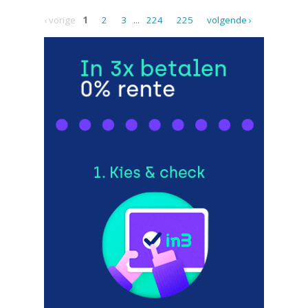
‹ vorige
1
2
3
...
224
225
volgende ›