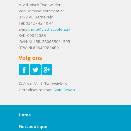
A. v.d. Visch Tweewielers
Van Dompselaerstraat 25
3772 AC
Barneveld
Tel:
0342 - 42 40 44
E-mail:
info@vischscooters.nl
KvK: 09042523
IBAN: NL45INGB0655011595
BTW: NL806497804B01
Volg ons
© A. v.d. Visch Tweewielers
Gerealiseerd door:
Suite Seven
Home
Fietsboutique