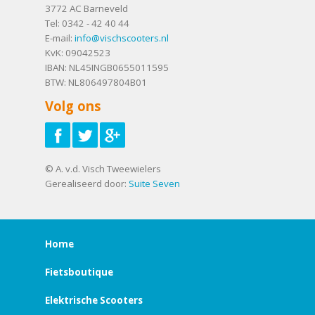
3772 AC
Barneveld
Tel:
0342 - 42 40 44
E-mail:
info@vischscooters.nl
KvK: 09042523
IBAN: NL45INGB0655011595
BTW: NL806497804B01
Volg ons
© A. v.d. Visch Tweewielers
Gerealiseerd door:
Suite Seven
Home
Fietsboutique
Elektrische Scooters