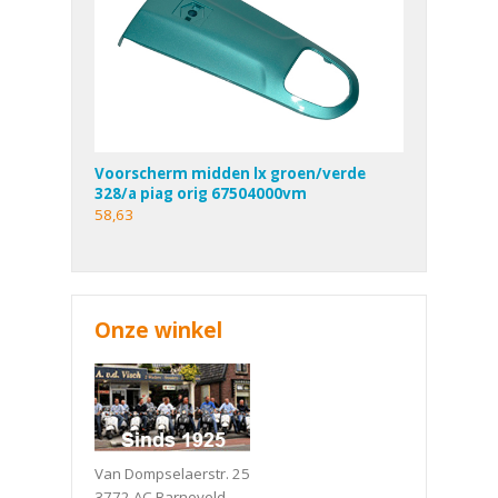
Voorscherm midden lx groen/verde
328/a piag orig 67504000vm
58,63
Onze winkel
Van Dompselaerstr. 25
3772 AC Barneveld