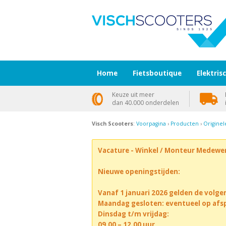
Home
Fietsboutique
Elektris
Keuze uit meer
dan 40.000 onderdelen
Visch Scooters
:
Voorpagina
›
Producten
›
Originel
Vacature - Winkel / Monteur Medewe
Nieuwe openingstijden:
Vanaf 1 januari 2026 gelden de volge
Maandag gesloten: eventueel op afs
Dinsdag t/m vrijdag:
09.00 – 12.00 uur