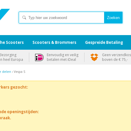
che Scooters
Scooters & Brommers
Gespreide Betaling
Bezorging
Eenvoudig en veilig
Geen verzendkos
in heel Europa
betalen met iDeal
boven de € 75,-
e delen
› Vespa S
rkers gezocht:
nde openingstijden:
praak.