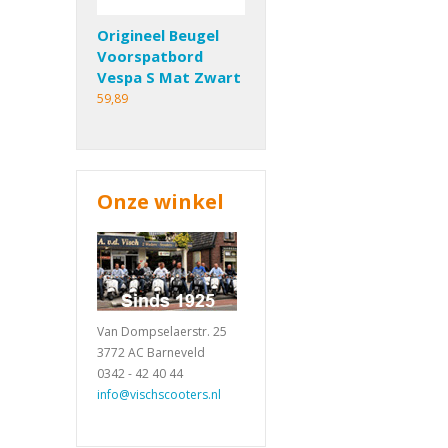
Origineel Beugel
Voorspatbord
Vespa S Mat Zwart
59,89
Onze winkel
Van Dompselaerstr. 25
3772 AC Barneveld
0342 - 42 40 44
info@vischscooters.nl