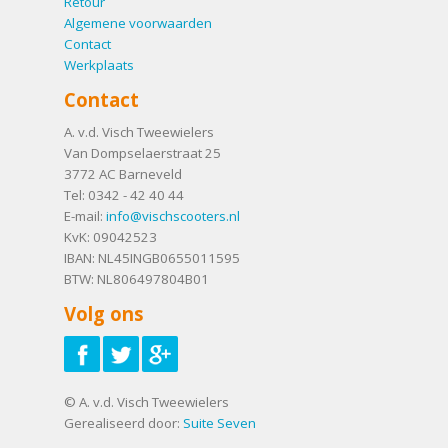
Retour
Algemene voorwaarden
Contact
Werkplaats
Contact
A. v.d. Visch Tweewielers
Van Dompselaerstraat 25
3772 AC
Barneveld
Tel:
0342 - 42 40 44
E-mail:
info@vischscooters.nl
KvK: 09042523
IBAN: NL45INGB0655011595
BTW: NL806497804B01
Volg ons
© A. v.d. Visch Tweewielers
Gerealiseerd door:
Suite Seven