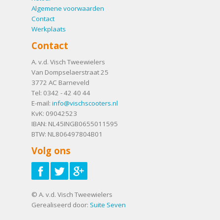
Algemene voorwaarden
Contact
Werkplaats
Contact
A. v.d. Visch Tweewielers
Van Dompselaerstraat 25
3772 AC
Barneveld
Tel:
0342 - 42 40 44
E-mail:
info@vischscooters.nl
KvK: 09042523
IBAN: NL45INGB0655011595
BTW: NL806497804B01
Volg ons
© A. v.d. Visch Tweewielers
Gerealiseerd door:
Suite Seven