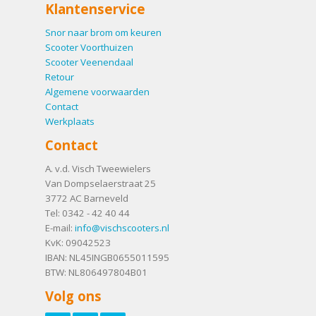
Klantenservice
Snor naar brom om keuren
Scooter Voorthuizen
Scooter Veenendaal
Retour
Algemene voorwaarden
Contact
Werkplaats
Contact
A. v.d. Visch Tweewielers
Van Dompselaerstraat 25
3772 AC
Barneveld
Tel:
0342 - 42 40 44
E-mail:
info@vischscooters.nl
KvK: 09042523
IBAN: NL45INGB0655011595
BTW: NL806497804B01
Volg ons