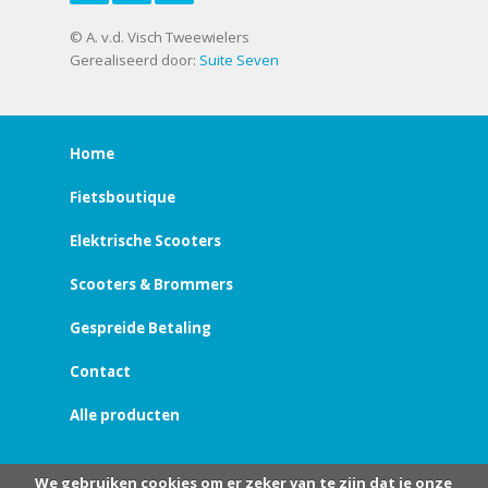
© A. v.d. Visch Tweewielers
Gerealiseerd door:
Suite Seven
Home
Fietsboutique
Elektrische Scooters
Scooters & Brommers
Gespreide Betaling
Contact
Alle producten
We gebruiken cookies om er zeker van te zijn dat je onze