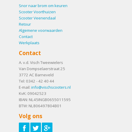
Snor naar brom om keuren
Scooter Voorthuizen
Scooter Veenendaal
Retour
Algemene voorwaarden
Contact
Werkplaats
Contact
A. v.d. Visch Tweewielers
Van Dompselaerstraat 25
3772 AC
Barneveld
Tel:
0342 - 42 40 44
E-mail:
info@vischscooters.nl
KvK: 09042523
IBAN: NL45INGB0655011595
BTW: NL806497804B01
Volg ons