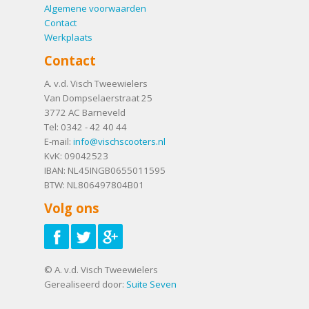
Algemene voorwaarden
Contact
Werkplaats
Contact
A. v.d. Visch Tweewielers
Van Dompselaerstraat 25
3772 AC
Barneveld
Tel:
0342 - 42 40 44
E-mail:
info@vischscooters.nl
KvK: 09042523
IBAN: NL45INGB0655011595
BTW: NL806497804B01
Volg ons
© A. v.d. Visch Tweewielers
Gerealiseerd door:
Suite Seven