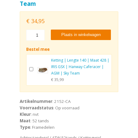
Team
€
34,95
Plaats in winkelwagen
Bestel mee
Ketting | Lengte 140 | Maat 428 |
IRIS GSX | Hanway Caferacer |
AGM | Sky Team
€ 35,99
Artikelnummer
: 2152-CA
Voorraadstatus
: Op voorraad
Kleur
: nvt
Maat
: 52 tands
Type
: Framedelen
Achter tandwiel / ATW 52tands / Kettingwiel