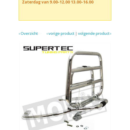
Zaterdag van 9.00-12.00 13.00-16.00
‹ Overzicht
‹ vorige product
|
volgende product ›