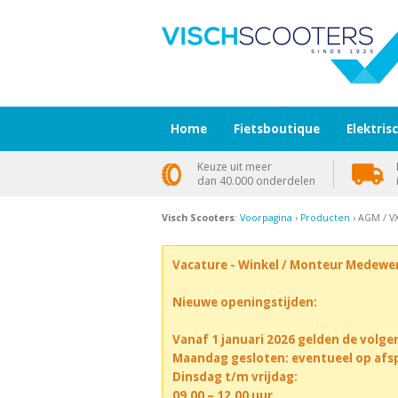
Home
Fietsboutique
Elektris
Keuze uit meer
dan 40.000 onderdelen
Visch Scooters
:
Voorpagina
›
Producten
› AGM / VX
Vacature - Winkel / Monteur Medewe
Nieuwe openingstijden:
Vanaf 1 januari 2026 gelden de volge
Maandag gesloten: eventueel op afs
Dinsdag t/m vrijdag:
09.00 – 12.00 uur