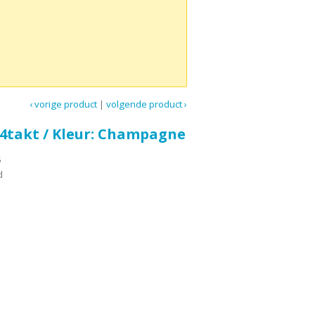
‹ vorige product
|
volgende product ›
/ 4takt / Kleur: Champagne
5
d