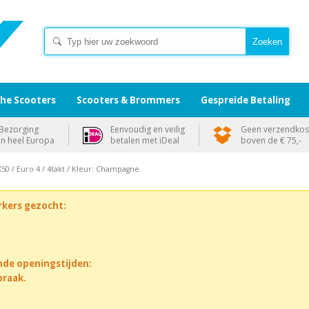
che Scooters
Scooters & Brommers
Gespreide Betaling
Bezorging
Eenvoudig en veilig
Geen verzendkos
in heel Europa
betalen met iDeal
boven de € 75,-
50 / Euro 4 / 4takt / Kleur: Champagne
rkers gezocht:
nde openingstijden:
praak.