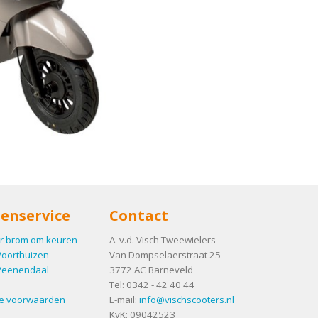
enservice
Contact
r brom om keuren
A. v.d. Visch Tweewielers
Voorthuizen
Van Dompselaerstraat 25
Veenendaal
3772 AC
Barneveld
Tel:
0342 - 42 40 44
e voorwaarden
E-mail:
info@vischscooters.nl
KvK: 09042523