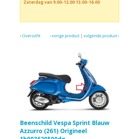
Zaterdag van 9.00-12.00 13.00-16.00
‹ Overzicht
‹ vorige product
|
volgende product ›
Beenschild Vespa Sprint Blauw
Azzurro (261) Origineel
1b003620500dq