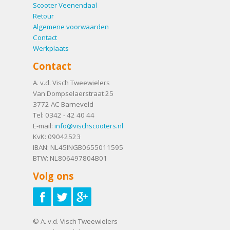
Scooter Veenendaal
Retour
Algemene voorwaarden
Contact
Werkplaats
Contact
A. v.d. Visch Tweewielers
Van Dompselaerstraat 25
3772 AC
Barneveld
Tel:
0342 - 42 40 44
E-mail:
info@vischscooters.nl
KvK: 09042523
IBAN: NL45INGB0655011595
BTW: NL806497804B01
Volg ons
© A. v.d. Visch Tweewielers