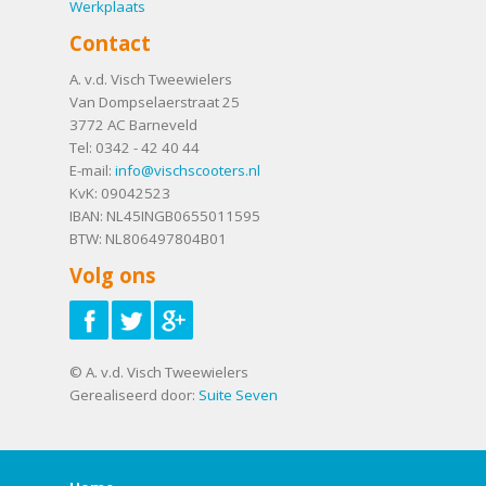
Werkplaats
Contact
A. v.d. Visch Tweewielers
Van Dompselaerstraat 25
3772 AC
Barneveld
Tel:
0342 - 42 40 44
E-mail:
info@vischscooters.nl
KvK: 09042523
IBAN: NL45INGB0655011595
BTW: NL806497804B01
Volg ons
© A. v.d. Visch Tweewielers
Gerealiseerd door:
Suite Seven