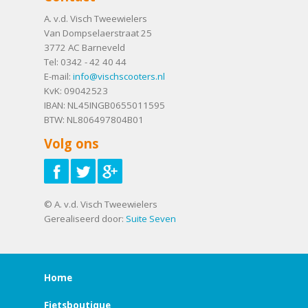
A. v.d. Visch Tweewielers
Van Dompselaerstraat 25
3772 AC
Barneveld
Tel:
0342 - 42 40 44
E-mail:
info@vischscooters.nl
KvK: 09042523
IBAN: NL45INGB0655011595
BTW: NL806497804B01
Volg ons
© A. v.d. Visch Tweewielers
Gerealiseerd door:
Suite Seven
Home
Fietsboutique