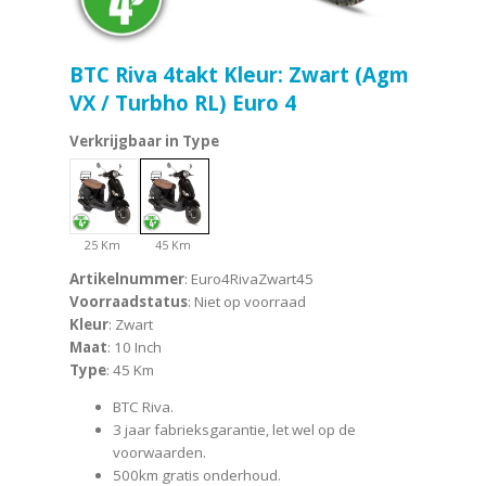
BTC Riva 4takt Kleur: Zwart (Agm
VX / Turbho RL) Euro 4
Verkrijgbaar in Type
25 Km
45 Km
Artikelnummer
: Euro4RivaZwart45
Voorraadstatus
: Niet op voorraad
Kleur
: Zwart
Maat
: 10 Inch
Type
: 45 Km
BTC Riva.
3 jaar fabrieksgarantie, let wel op de
voorwaarden.
500km gratis onderhoud.