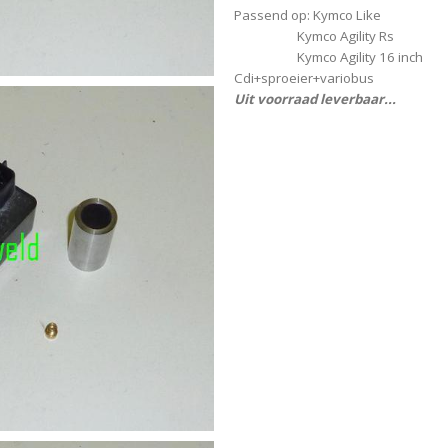
Passend op: Kymco Like
Kymco Agility Rs
Kymco Agility 16 inch
Cdi+sproeier+variobus
Uit voorraad leverbaar...