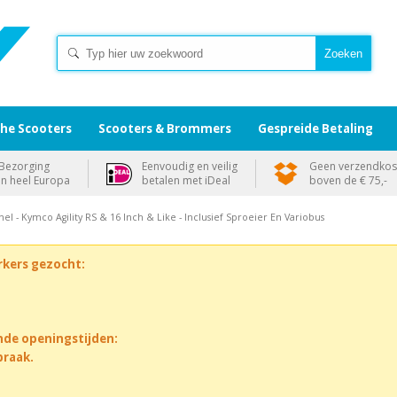
che Scooters
Scooters & Brommers
Gespreide Betaling
Bezorging
Eenvoudig en veilig
Geen verzendkos
in heel Europa
betalen met iDeal
boven de € 75,-
Snel - Kymco Agility RS & 16 Inch & Like - Inclusief Sproeier En Variobus
rkers gezocht:
nde openingstijden:
praak.