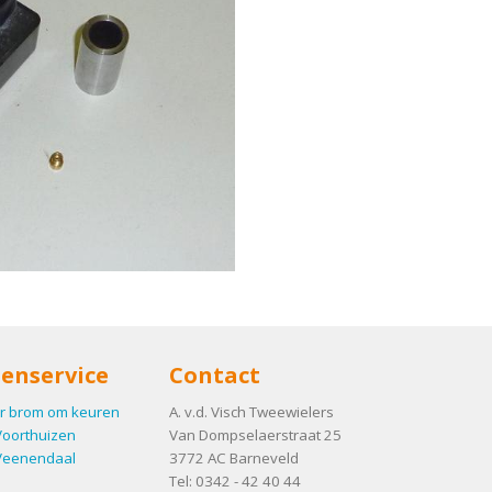
enservice
Contact
r brom om keuren
A. v.d. Visch Tweewielers
Voorthuizen
Van Dompselaerstraat 25
Veenendaal
3772 AC
Barneveld
Tel:
0342 - 42 40 44