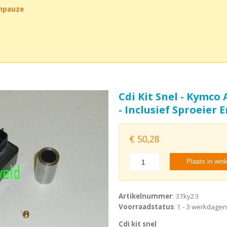
chpauze
Cdi Kit Snel - Kymco 
- Inclusief Sproeier 
€
50,28
Plaats in win
Artikelnummer
: 37ky23
Voorraadstatus
: 1 - 3 werkdagen
Cdi kit snel