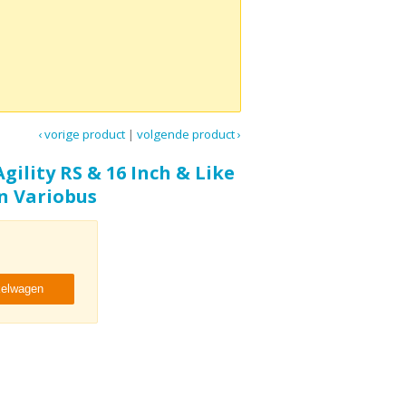
‹ vorige product
|
volgende product ›
Agility RS & 16 Inch & Like
En Variobus
kelwagen