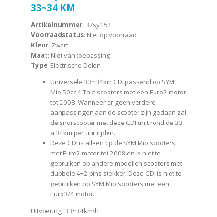
33~34 KM
Artikelnummer
: 37sy152
Voorraadstatus
: Niet op voorraad
Kleur
: Zwart
Maat
: Niet van toepassing
Type
: Electrische Delen
Universele 33~34km CDI passend op SYM
Mio 50cc 4 Takt scooters met een Euro2 motor
tot 2008. Wanneer er geen verdere
aanpassingen aan de scooter zijn gedaan zal
de snorscooter met deze CDI unit rond de 33
a 34km per uur rijden.
Deze CDI is alleen op de SYM Mio scooters
met Euro2 motor tot 2008 en is niet te
gebruiken op andere modellen scooters met
dubbele 4+2 pins stekker. Deze CDI is niet te
gebruiken op SYM Mio scooters met een
Euro3/4 motor.
Uitvoering: 33~34km/h