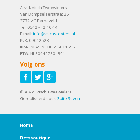
A. v.d. Visch Tweewielers
Van Dompselaerstraat 25
3772 AC
Barneveld
Tel:
0342 - 42 40 44
E-mail:
info@vischscooters.nl
KvK: 09042523
IBAN: NL45INGB0655011595
BTW: NL806497804B01
Volg ons
© A. v.d. Visch Tweewielers
Gerealiseerd door:
Suite Seven
Home
Fietsboutique