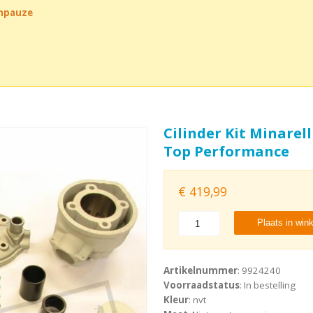
chpauze
Cilinder Kit Minarel
Top Performance
€
419,99
Plaats in win
Artikelnummer
: 9924240
Voorraadstatus
: In bestelling
Kleur
: nvt