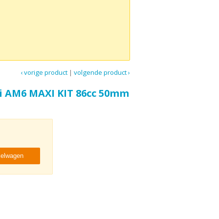
‹ vorige product
|
volgende product ›
li AM6 MAXI KIT 86cc 50mm
kelwagen