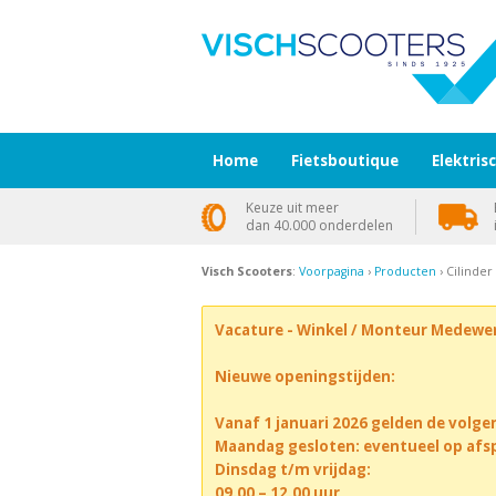
Home
Fietsboutique
Elektris
Keuze uit meer
dan 40.000 onderdelen
Visch Scooters
:
Voorpagina
›
Producten
› Cilinde
Vacature - Winkel / Monteur Medewe
Nieuwe openingstijden:
Vanaf 1 januari 2026 gelden de volge
Maandag gesloten: eventueel op afs
Dinsdag t/m vrijdag:
09.00 – 12.00 uur