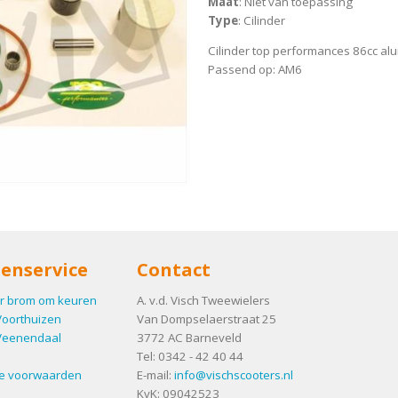
Maat
: Niet van toepassing
Type
: Cilinder
Cilinder top performances 86cc al
Passend op: AM6
enservice
Contact
r brom om keuren
A. v.d. Visch Tweewielers
Voorthuizen
Van Dompselaerstraat 25
Veenendaal
3772 AC
Barneveld
Tel:
0342 - 42 40 44
e voorwaarden
E-mail:
info@vischscooters.nl
KvK: 09042523