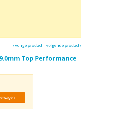
‹ vorige product
|
volgende product ›
 49.0mm Top Performance
kelwagen