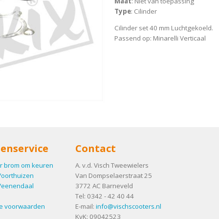
Maat
: Niet van toepassing
Type
: Cilinder
Cilinder set 40 mm Luchtgekoeld.
Passend op: Minarelli Verticaal
enservice
Contact
r brom om keuren
A. v.d. Visch Tweewielers
Voorthuizen
Van Dompselaerstraat 25
Veenendaal
3772 AC
Barneveld
Tel:
0342 - 42 40 44
e voorwaarden
E-mail:
info@vischscooters.nl
KvK: 09042523