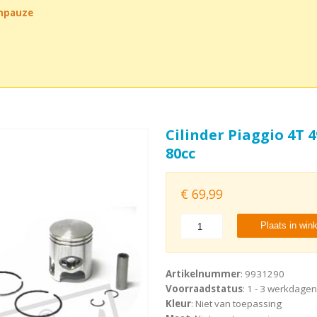
chpauze
Cilinder Piaggio 4T
80cc
€
69,99
Plaats in win
Artikelnummer
: 9931290
Voorraadstatus
: 1 - 3 werkdagen
Kleur
: Niet van toepassing