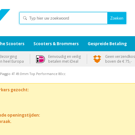
che Scooters
Scooters & Brommers
Gespreide Betaling
Bezorging
Eenvoudig en veilig
Geen verzendkos
in heel Europa
betalen met iDeal
boven de € 75,-
r Piaggio 4T 49.0mm Top Performance 80cc
rkers gezocht:
nde openingstijden:
praak.