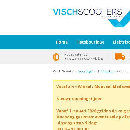
Home
Fietsboutique
Elektris
Keuze uit meer
dan 40.000 onderdelen
Visch Scooters
:
Voorpagina
›
Producten
› Cilinde
Vacature - Winkel / Monteur Medewe
Nieuwe openingstijden:
Vanaf 1 januari 2026 gelden de volge
Maandag gesloten: eventueel op afs
Dinsdag t/m vrijdag:
09.00 – 12.00 uur