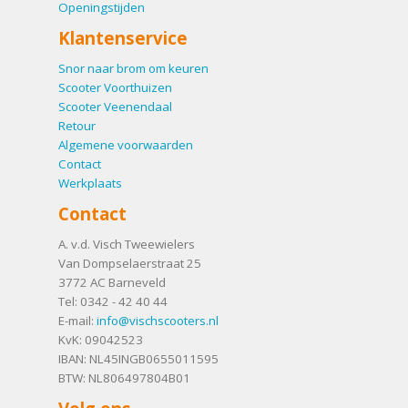
Openingstijden
Klantenservice
Snor naar brom om keuren
Scooter Voorthuizen
Scooter Veenendaal
Retour
Algemene voorwaarden
Contact
Werkplaats
Contact
A. v.d. Visch Tweewielers
Van Dompselaerstraat 25
3772 AC
Barneveld
Tel:
0342 - 42 40 44
E-mail:
info@vischscooters.nl
KvK: 09042523
IBAN: NL45INGB0655011595
BTW: NL806497804B01