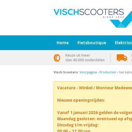
Home
Fietsboutique
Elektris
Keuze uit meer
dan 40.000 onderdelen
Visch Scooters
:
Voorpagina
›
Producten
› Gas kab
Vacature - Winkel / Monteur Medewe
Nieuwe openingstijden:
Vanaf 1 januari 2026 gelden de volge
Maandag gesloten: eventueel op afs
Dinsdag t/m vrijdag:
09.00 – 12.00 uur