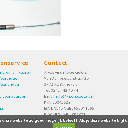
enservice
Contact
r brom om keuren
A. v.d. Visch Tweewielers
Voorthuizen
Van Dompselaerstraat 25
Veenendaal
3772 AC
Barneveld
Tel:
0342 - 42 40 44
e voorwaarden
E-mail:
info@vischscooters.nl
KvK: 09042523
ts
IBAN: NL45INGB0655011595
BTW: NL806497804B01
e onze website zo goed mogelijk beleeft. Als je deze website blijft