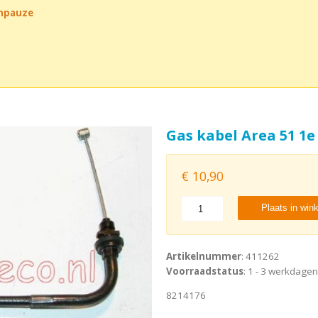
chpauze
Gas kabel Area 51 1e
€
10,90
Plaats in win
Artikelnummer
: 411262
Voorraadstatus
: 1 - 3 werkdagen
8214176