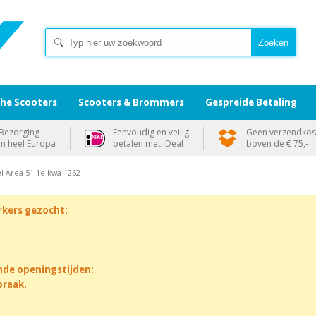
che Scooters
Scooters & Brommers
Gespreide Betaling
Bezorging
Eenvoudig en veilig
Geen verzendkos
in heel Europa
betalen met iDeal
boven de € 75,-
el Area 51 1e kwa 1262
rkers gezocht:
nde openingstijden:
praak.