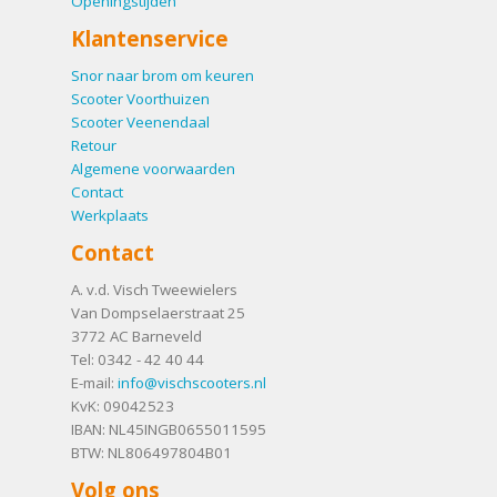
Openingstijden
Klantenservice
Snor naar brom om keuren
Scooter Voorthuizen
Scooter Veenendaal
Retour
Algemene voorwaarden
Contact
Werkplaats
Contact
A. v.d. Visch Tweewielers
Van Dompselaerstraat 25
3772 AC
Barneveld
Tel:
0342 - 42 40 44
E-mail:
info@vischscooters.nl
KvK: 09042523
IBAN: NL45INGB0655011595
BTW: NL806497804B01
Volg ons