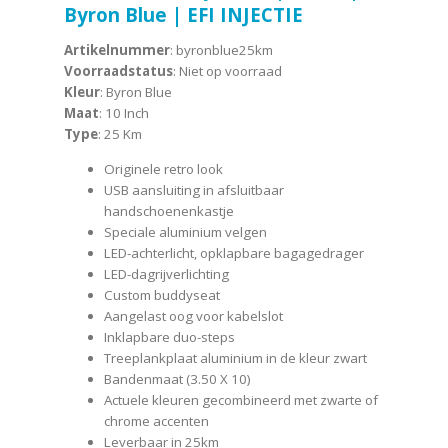
Byron Blue | EFI INJECTIE
Artikelnummer
: byronblue25km
Voorraadstatus
: Niet op voorraad
Kleur
: Byron Blue
Maat
: 10 Inch
Type
: 25 Km
Originele retro look
USB aansluiting in afsluitbaar
handschoenenkastje
Speciale aluminium velgen
LED-achterlicht, opklapbare bagagedrager
LED-dagrijverlichting
Custom buddyseat
Aangelast oog voor kabelslot
Inklapbare duo-steps
Treeplankplaat aluminium in de kleur zwart
Bandenmaat (3.50 X 10)
Actuele kleuren gecombineerd met zwarte of
chrome accenten
Leverbaar in 25km