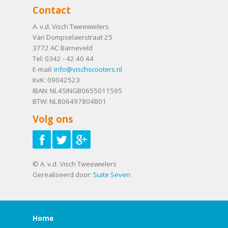
Contact
A. v.d. Visch Tweewielers
Van Dompselaerstraat 25
3772 AC
Barneveld
Tel:
0342 - 42 40 44
E-mail:
info@vischscooters.nl
KvK: 09042523
IBAN: NL45INGB0655011595
BTW: NL806497804B01
Volg ons
© A. v.d. Visch Tweewielers
Gerealiseerd door:
Suite Seven
Home