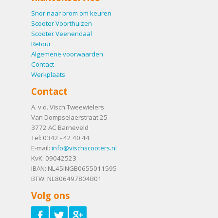
Snor naar brom om keuren
Scooter Voorthuizen
Scooter Veenendaal
Retour
Algemene voorwaarden
Contact
Werkplaats
Contact
A. v.d. Visch Tweewielers
Van Dompselaerstraat 25
3772 AC
Barneveld
Tel:
0342 - 42 40 44
E-mail:
info@vischscooters.nl
KvK: 09042523
IBAN: NL45INGB0655011595
BTW: NL806497804B01
Volg ons