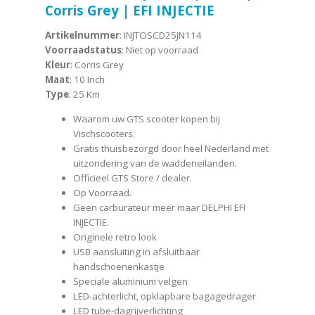
Corris Grey | EFI INJECTIE
Artikelnummer
: INJTOSCD25JN114
Voorraadstatus
: Niet op voorraad
Kleur
: Corris Grey
Maat
: 10 Inch
Type
: 25 Km
Waarom uw GTS scooter kopen bij
Vischscooters.
Gratis thuisbezorgd door heel Nederland met
uitzondering van de waddeneilanden.
Officieel GTS Store / dealer.
Op Voorraad.
Geen carburateur meer maar DELPHI EFI
INJECTIE.
Originele retro look
USB aansluiting in afsluitbaar
handschoenenkastje
Speciale aluminium velgen
LED-achterlicht, opklapbare bagagedrager
LED tube-dagrijverlichting