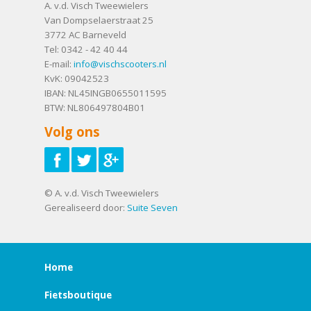
A. v.d. Visch Tweewielers
Van Dompselaerstraat 25
3772 AC
Barneveld
Tel:
0342 - 42 40 44
E-mail:
info@vischscooters.nl
KvK: 09042523
IBAN: NL45INGB0655011595
BTW: NL806497804B01
Volg ons
© A. v.d. Visch Tweewielers
Gerealiseerd door:
Suite Seven
Home
Fietsboutique