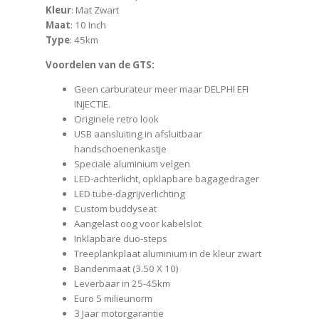
Kleur
: Mat Zwart
Maat
: 10 Inch
Type
: 45km
Voordelen van de GTS:
Geen carburateur meer maar DELPHI EFI
INJECTIE.
Originele retro look
USB aansluiting in afsluitbaar
handschoenenkastje
Speciale aluminium velgen
LED-achterlicht, opklapbare bagagedrager
LED tube-dagrijverlichting
Custom buddyseat
Aangelast oog voor kabelslot
Inklapbare duo-steps
Treeplankplaat aluminium in de kleur zwart
Bandenmaat (3.50 X 10)
Leverbaar in 25-45km
Euro 5 milieunorm
3 Jaar motorgarantie