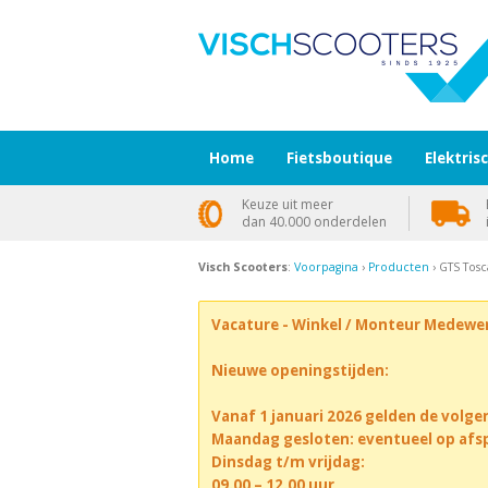
Home
Fietsboutique
Elektris
Keuze uit meer
dan 40.000 onderdelen
Visch Scooters
:
Voorpagina
›
Producten
› GTS Tosc
Vacature - Winkel / Monteur Medewe
Nieuwe openingstijden:
Vanaf 1 januari 2026 gelden de volge
Maandag gesloten: eventueel op afs
Dinsdag t/m vrijdag:
09.00 – 12.00 uur