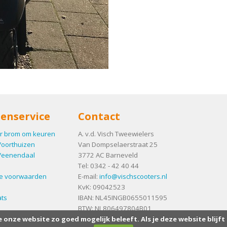
enservice
Contact
r brom om keuren
A. v.d. Visch Tweewielers
Voorthuizen
Van Dompselaerstraat 25
Veenendaal
3772 AC
Barneveld
Tel:
0342 - 42 40 44
e voorwaarden
E-mail:
info@vischscooters.nl
KvK: 09042523
ts
IBAN: NL45INGB0655011595
BTW: NL806497804B01
e onze website zo goed mogelijk beleeft. Als je deze website blijft