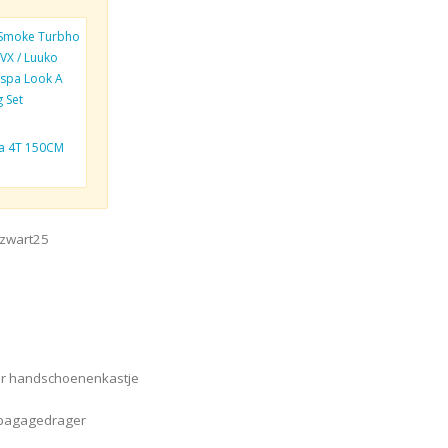
Smoke Turbho
 VX / Luuko
espa Look A
g Set
na 4T 150CM
tzwart25
aar handschoenenkastje
e bagagedrager