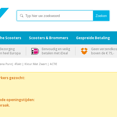
che Scooters
Scooters & Brommers
Gespreide Betaling
Bezorging
Eenvoudig en veilig
Geen verzendkos
in heel Europa
betalen met iDeal
boven de € 75,-
ana Pure| 4Takt | Kleur:Mat Zwart | ACTIE
rkers gezocht:
nde openingstijden:
praak.