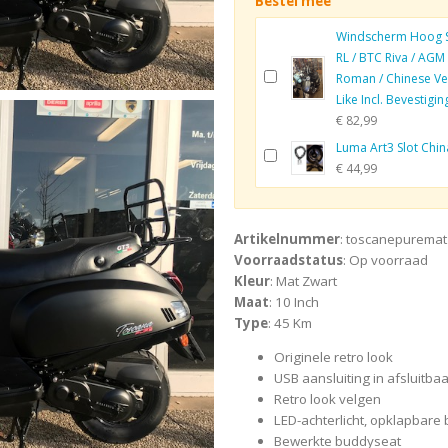
Bestel mee
Windscherm Hoog 
RL / BTC Riva / AGM
Roman / Chinese V
Like Incl. Bevestigin
€ 82,99
Luma Art3 Slot Chi
€ 44,99
Artikelnummer
: toscanepurema
Voorraadstatus
: Op voorraad
Kleur
: Mat Zwart
Maat
: 10 Inch
Type
: 45 Km
Originele retro look
USB aansluiting in afsluitb
Retro look velgen
LED-achterlicht, opklapbar
Bewerkte buddyseat