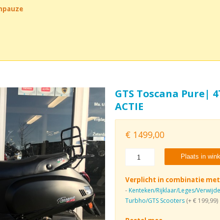
chpauze
GTS Toscana Pure| 4
ACTIE
€
1499,00
Plaats in win
Verplicht in combinatie met
-
Kenteken/Rijklaar/Leges/Verwijd
Turbho/GTS Scooters
(+ € 199,99)