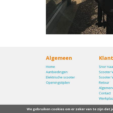
Algemeen
Klant
Home
Snor naa
Aanbiedingen
Scooter 
Elektrische scooter
Scooter 
Openingstijden
Retour
Algemen
Contact
Werkplaa
We gebruiken cookies om er zeker van te zijn dat j