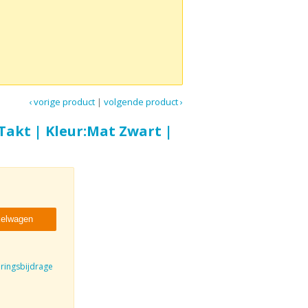
‹ vorige product
|
volgende product ›
Takt | Kleur:Mat Zwart |
kelwagen
eringsbijdrage