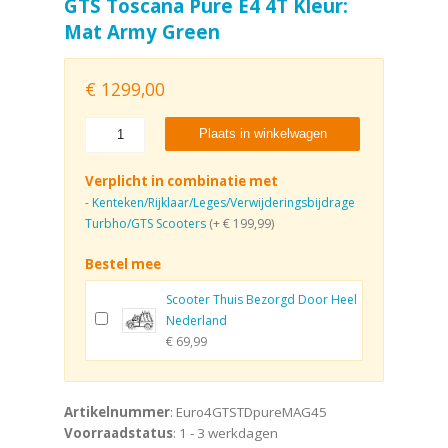
GTS Toscana Pure E4 4T Kleur:
Mat Army Green
€
1299,00
Plaats in winkelwagen
Verplicht in combinatie met
-
Kenteken/Rijklaar/Leges/Verwijderingsbijdrage
Turbho/GTS Scooters
(+ € 199,99)
Bestel mee
Scooter Thuis Bezorgd Door Heel
Nederland
€ 69,99
Artikelnummer
: Euro4GTSTDpureMAG45
Voorraadstatus
: 1 - 3 werkdagen