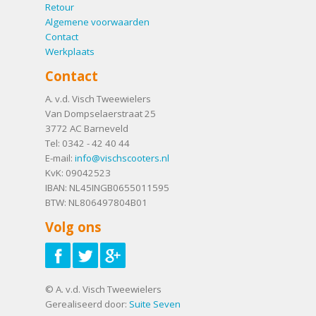
Retour
Algemene voorwaarden
Contact
Werkplaats
Contact
A. v.d. Visch Tweewielers
Van Dompselaerstraat 25
3772 AC
Barneveld
Tel:
0342 - 42 40 44
E-mail:
info@vischscooters.nl
KvK: 09042523
IBAN: NL45INGB0655011595
BTW: NL806497804B01
Volg ons
© A. v.d. Visch Tweewielers
Gerealiseerd door:
Suite Seven