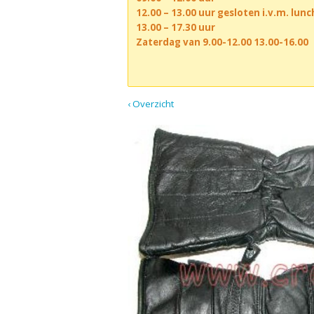
12.00 – 13.00 uur gesloten i.v.m. lun
13.00 – 17.30 uur
Zaterdag van 9.00-12.00 13.00-16.00
‹ Overzicht