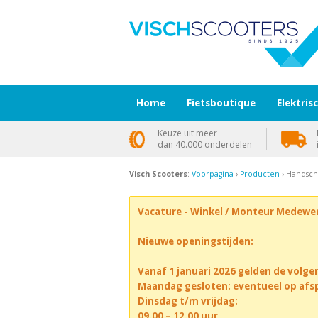
Home
Fietsboutique
Elektris
Keuze uit meer
dan 40.000 onderdelen
Visch Scooters
:
Voorpagina
›
Producten
› Handsch
Vacature - Winkel / Monteur Medewe
Nieuwe openingstijden:
Vanaf 1 januari 2026 gelden de volge
Maandag gesloten: eventueel op afs
Dinsdag t/m vrijdag:
09.00 – 12.00 uur