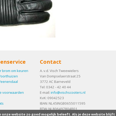
enservice
Contact
r brom om keuren
A. v.d. Visch Tweewielers
Voorthuizen
Van Dompselaerstraat 25
Veenendaal
3772 AC
Barneveld
Tel:
0342 - 42 40 44
e voorwaarden
E-mail:
info@vischscooters.nl
KvK: 09042523
ts
IBAN: NL45INGB0655011595
BTW: NL806497804B01
e onze website zo goed mogelijk beleeft. Als je deze website blijft