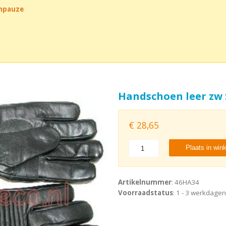
chpauze
Handschoen leer zw 
€
28,65
Plaats in win
Artikelnummer
: 46HA34
Voorraadstatus
: 1 - 3 werkdagen