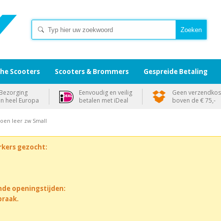
che Scooters
Scooters & Brommers
Gespreide Betaling
Bezorging
Eenvoudig en veilig
Geen verzendkos
in heel Europa
betalen met iDeal
boven de € 75,-
oen leer zw Small
rkers gezocht:
nde openingstijden:
praak.