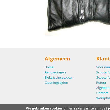
Algemeen
Klant
Home
Snor naa
Aanbiedingen
Scooter 
Elektrische scooter
Scooter 
Openingstijden
Retour
Algemen
Contact
Werkplaa
We gebruiken cookies om er zeker van te zijn dat j