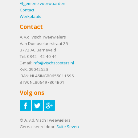
Algemene voorwaarden
Contact
Werkplaats
Contact
A. v.d. Visch Tweewielers
Van Dompselaerstraat 25
3772 AC
Barneveld
Tel:
0342 - 42 40 44
E-mail:
info@vischscooters.nl
KvK: 09042523
IBAN: NL45INGB0655011595
BTW: NL806497804B01
Volg ons
© A. v.d. Visch Tweewielers
Gerealiseerd door:
Suite Seven