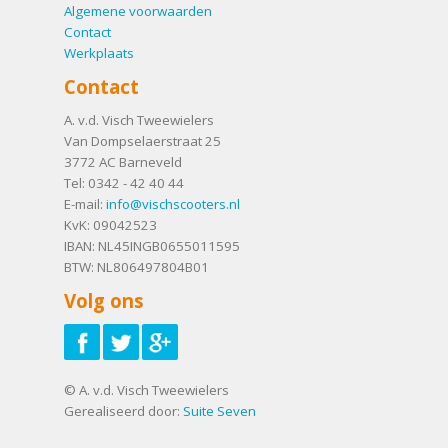
Algemene voorwaarden
Contact
Werkplaats
Contact
A. v.d. Visch Tweewielers
Van Dompselaerstraat 25
3772 AC
Barneveld
Tel:
0342 - 42 40 44
E-mail:
info@vischscooters.nl
KvK: 09042523
IBAN: NL45INGB0655011595
BTW: NL806497804B01
Volg ons
© A. v.d. Visch Tweewielers
Gerealiseerd door:
Suite Seven