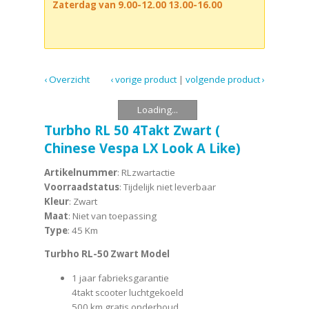
Zaterdag van 9.00-12.00 13.00-16.00
‹ Overzicht
‹ vorige product
|
volgende product ›
Loading...
Turbho RL 50 4Takt Zwart (
Chinese Vespa LX Look A Like)
Artikelnummer
: RLzwartactie
Voorraadstatus
: Tijdelijk niet leverbaar
Kleur
: Zwart
Maat
: Niet van toepassing
Type
: 45 Km
Turbho RL-50 Zwart Model
1 jaar fabrieksgarantie
4takt scooter luchtgekoeld
500 km gratis onderhoud