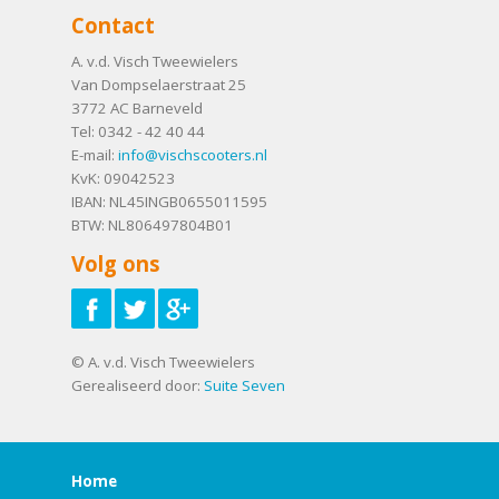
Contact
A. v.d. Visch Tweewielers
Van Dompselaerstraat 25
3772 AC
Barneveld
Tel:
0342 - 42 40 44
E-mail:
info@vischscooters.nl
KvK: 09042523
IBAN: NL45INGB0655011595
BTW: NL806497804B01
Volg ons
© A. v.d. Visch Tweewielers
Gerealiseerd door:
Suite Seven
Home